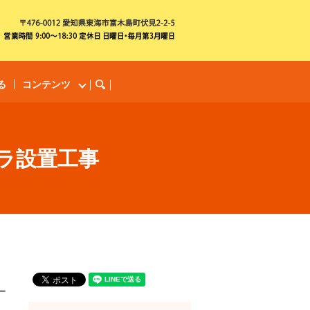
る
コンテンツ
search
メラ設置工事
ー