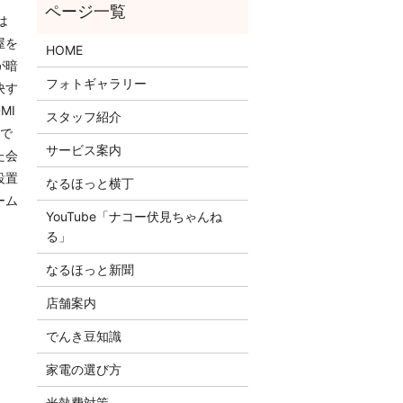
は
屋を
HOME
が暗
フォトギャラリー
決す
MI
スタッフ紹介
ルで
サービス案内
た会
設置
なるほっと横丁
ーム
YouTube「ナコー伏見ちゃんね
る」
なるほっと新聞
店舗案内
でんき豆知識
家電の選び方
光熱費対策