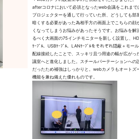
afterコロナにおいて必須となったweb会議をこれまで
プロジェクターを通して行っていた所、どうしても部
暗くする必要があった為相手方の画面上でこちらの顔
くなってしまうお悩みがあったそうです。お悩みを解
るべく大画面の75インチモニターを新しく設置し、HD
ｹｰﾌﾞﾙ、USBｹｰﾌﾞﾙ、LANｹｰﾌﾞﾙをそれぞれ隠蔽＋モー
配線接続したことで、スッキリ且つ用途の幅が広がっ
議室へと進化しました。スチールパーテーションへの
だったため補強はしっかりと。webカメラもオートズ
機能を兼ね備えた優れものです。