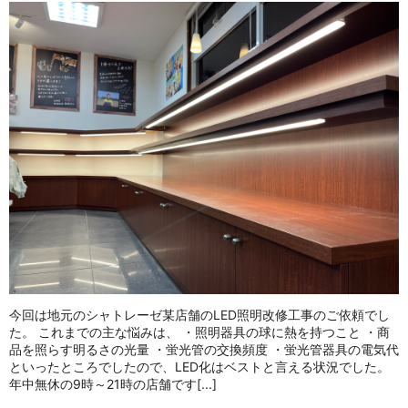
今回は地元のシャトレーゼ某店舗のLED照明改修工事のご依頼でし
た。 これまでの主な悩みは、 ・照明器具の球に熱を持つこと ・商
品を照らす明るさの光量 ・蛍光管の交換頻度 ・蛍光管器具の電気代
といったところでしたので、LED化はベストと言える状況でした。
年中無休の9時～21時の店舗です[...]