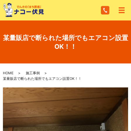
メ
某量販店で断られた場所でもエアコン設置
OK！！
HOME
施工事例
某量販店で断られた場所でもエアコン設置OK！！